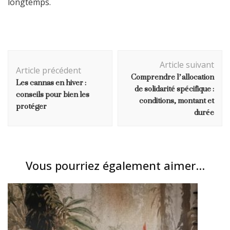
longtemps.
Navigation
Article suivant
d'article
Article précédent
Comprendre l’allocation
Les cannas en hiver :
de solidarité spécifique :
conseils pour bien les
conditions, montant et
protéger
durée
Vous pourriez également aimer...