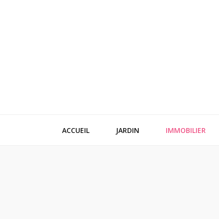
Festi blog
Idées, conseils et expertises pour votre espace vie
ACCUEIL
JARDIN
IMMOBILIER