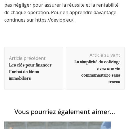
pas négliger pour assurer la réussite et la rentabilité
de chaque opération. Pour en apprendre davantage
continuez sur
https://devlop.eu/
.
Navigation
Article suivant
d'article
Article précédent
La simplicité du coliving :
Les clés pour financer
vivez une vie
l’achat de biens
communautaire sans
immobiliers
tracas
Vous pourriez également aimer...