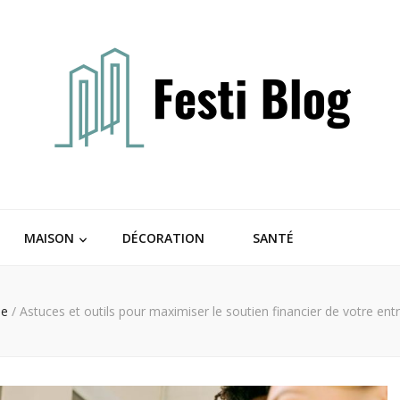
MAISON
DÉCORATION
SANTÉ
se
/
Astuces et outils pour maximiser le soutien financier de votre entr