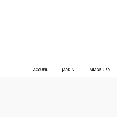
Festi blog
Idées, conseils et expertises pour votre espace vie
ACCUEIL
JARDIN
IMMOBILIER